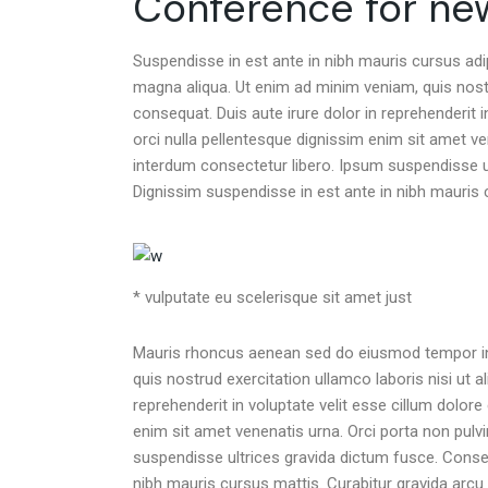
Conference for ne
Suspendisse in est ante in nibh mauris cursus adip
magna aliqua. Ut enim ad minim veniam, quis nost
consequat. Duis aute irure dolor in reprehenderit in
orci nulla pellentesque dignissim enim sit amet v
interdum consectetur libero. Ipsum suspendisse ul
Dignissim suspendisse in est ante in nibh mauris 
* vulputate eu scelerisque sit amet just
Mauris rhoncus aenean sed do eiusmod tempor inc
quis nostrud exercitation ullamco laboris nisi ut 
reprehenderit in voluptate velit esse cillum dolore 
enim sit amet venenatis urna. Orci porta non pul
suspendisse ultrices gravida dictum fusce. Consect
nibh mauris cursus mattis. Curabitur gravida arcu 