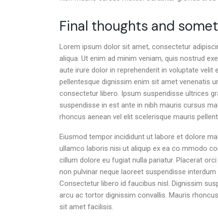
Final thoughts and some
Lorem ipsum dolor sit amet, consectetur adipisci
aliqua. Ut enim ad minim veniam, quis nostrud exe
aute irure dolor in reprehenderit in voluptate velit 
pellentesque dignissim enim sit amet venenatis u
consectetur libero. Ipsum suspendisse ultrices gr
suspendisse in est ante in nibh mauris cursus matt
rhoncus aenean vel elit scelerisque mauris pellente
Eiusmod tempor incididunt ut labore et dolore ma
ullamco laboris nisi ut aliquip ex ea co mmodo con
cillum dolore eu fugiat nulla pariatur. Placerat or
non pulvinar neque laoreet suspendisse interdum 
Consectetur libero id faucibus nisl. Dignissim sus
arcu ac tortor dignissim convallis. Mauris rhoncus
sit amet facilisis.