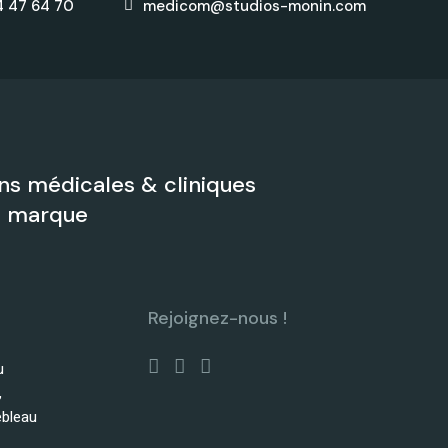
4 47 64 70
medicom@studios-monin.com
s médicales & cliniques
de marque
Rejoignez-nous !
u
,
ebleau