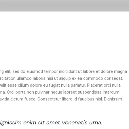
e
Home
L’agence
Expertises
Réalisations
Fo
Business Home
Qui sommes-nous ?
Site internet
Standard List
Pr
Seminar Home
Nos références
Identité visuelle
Gallery List
Sh
App Showcase
Notre processus
Création de contenu
List Layouts
ng elit, sed do eiusmod tempor incididunt ut labore et dolore magna
Advisory Home
Nos tarifs
Single Types
rcitation ullamco laboris nisi ut aliquip ex ea commodo conseqat.
elit esse cillum dolore eu fugiat nulla pariatur. Placerat orci nulla
Formations
Actualités
rna. Orci porta non pulvinar neque laoreet suspendisse interdum
Business Strategy
Newsletter
avida dictum fusce. Consectetur libero id faucibus nisl. Dignissim
Fullscreen Slider
Questions fréquentes
Coming Soon
Le groupe Studios Monin
dignissim enim sit amet venenatis urna.
Landing