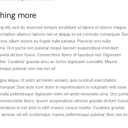
thing more
ng elit, sed do eiusmod tempor incididunt ut labore et dolore magna
rcitation ullamco laboris nisi ut aliquip ex ea comodo consequat. Dui
esse cillum dolore eu fugiat nulla pariatur. Placerat orci nulla
rna. Orci porta non pulvinar neque laoreet suspendisse interdum
avida dictum fusce. Consectetur libero id faucibus nisl. Dignissim
is. Curabitur gravida arcu ac tortor dignissim convallis. Mauris
sque pulvinar non nisi est sit.
gna aliqua. Ut enim ad minim veniam, quis nostrud exercitation
sequat. Duis aute irure dolor in reprehenderit in voluptate velit esse
ci nulla pellentesque dignissim enim sit amet venenatis urna. Orci port
consectetur libero. Ipsum suspendisse ultrices gravida dictum fusce
pendisse in est ante in nibh mauris cursus mattis. Curabitur gravida
 aenean vel elit scelerisque mauris pellentesque pulvinar. Non nisi es