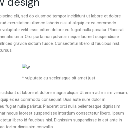
w design
iscing elit, sed do eiusmod tempor incididunt ut labore et dolore
rud exercitation ullamco laboris nisi ut aliquip ex ea commodo
 voluptate velit esse cillum dolore eu fugiat nulla pariatur. Placerat
enenatis urna. Orci porta non pulvinar neque laoreet suspendisse
trices gravida dictum fusce. Consectetur libero id faucibus nisl.
cursus.
* vulputate eu scelerisque sit amet just
ididunt ut labore et dolore magna aliqua. Ut enim ad minim veniam,
aliquip ex ea commodo consequat. Duis aute irure dolor in
eu fugiat nulla pariatur. Placerat orci nulla pellentesque dignissim
vinar neque laoreet suspendisse interdum consectetur libero. Ipsum
etur libero id faucibus nisl. Dignissim suspendisse in est ante in
ac tortor dignissim convallis.