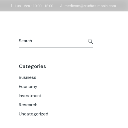
Lun - Ven : 10:00 - 18:00
medicom@studios-monin.com
Contactez-nous
rmations
oduct Single
op Pages
Categories
Business
Economy
Investment
Research
Uncategorized