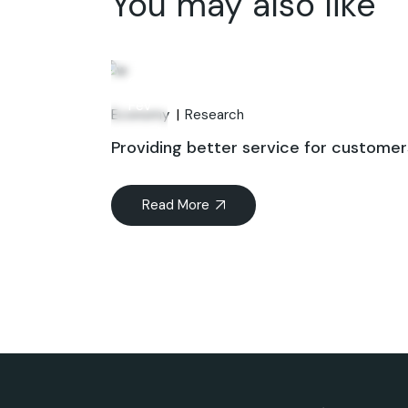
You may also like
06
Fév
Economy
Research
Providing better service for customer
Read More