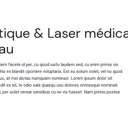
tique & Laser médica
eau
rriem facete id per, cu quod iusto laudem sed, cu enim primis vix.
 his ex blandit oportere voluptaria. Est eu solum solet, vel no quod
uc, at mei dictas numquam nominavi. Lorem ipsum dolor sit
dit ex sit, te odio sale quaequ usu dolores omnesque nominati
ei, per solet verear sensibus cu ne vix fuisset. Nam primis postea