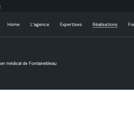
e
Home
L’agence
Expertises
Réalisations
Fo
Business Home
Qui sommes-nous ?
Site internet
Standard List
Pr
Seminar Home
Nos références
Identité visuelle
Gallery List
Sh
ser médical de Fontainebleau
App Showcase
Notre processus
Création de contenu
List Layouts
Advisory Home
Nos tarifs
Single Types
Formations
Actualités
Business Strategy
Newsletter
Fullscreen Slider
Questions fréquentes
Coming Soon
Le groupe Studios Monin
Landing