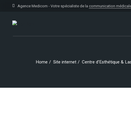
Skip
to
Agence Medicom - Votre spécialiste de la
communication médical
the
content
Home
Site internet
Centre d’Esthétique & La