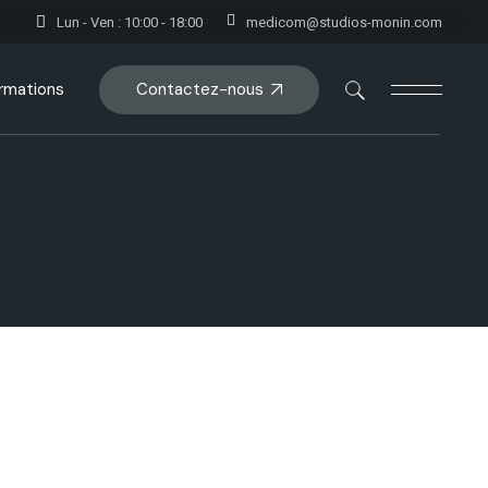
Lun - Ven : 10:00 - 18:00
medicom@studios-monin.com
Contactez-nous
rmations
oduct Single
op Pages