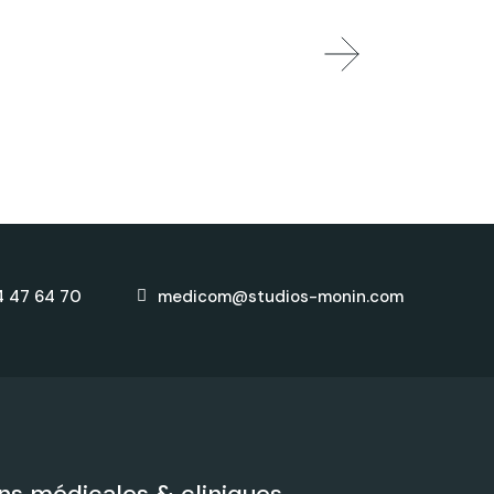
4 47 64 70
medicom@studios-monin.com
s médicales & cliniques