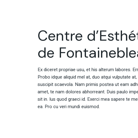
Centre d’Esthé
de Fontainebl
Ex diceret propriae usu, et his alterum labores. E
Probo idque aliquid mel at, duo atqui vulputate at,
suscipit scaevola. Nam primis postea ut eam adh
amet, te nam dolores abhorreant. Duis paulo impe
sit in. Ius quod graeci id. Exerci mea sapere te m
ea. Pro cu veri mundi euismod.