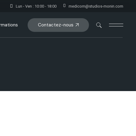
Lun - Ven : 10:00 - 18:00
medicom@studios-monin.com
Contactez-nous
rmations
oduct Single
op Pages