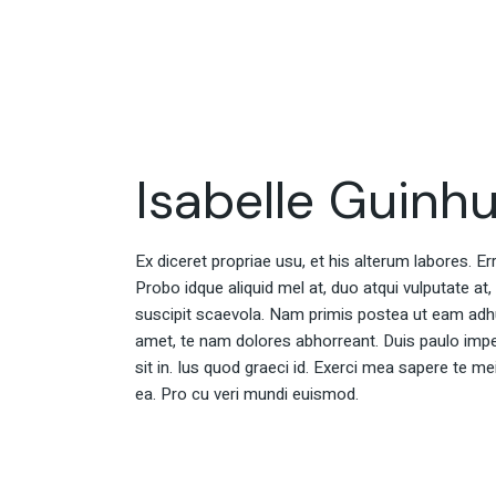
Isabelle Guinh
Ex diceret propriae usu, et his alterum labores. E
Probo idque aliquid mel at, duo atqui vulputate at,
suscipit scaevola. Nam primis postea ut eam adh
amet, te nam dolores abhorreant. Duis paulo impe
sit in. Ius quod graeci id. Exerci mea sapere te m
ea. Pro cu veri mundi euismod.