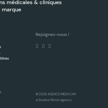
s médicales & cliniques
de marque
Rejoignez-nous !
u
,
ebleau
s
© 2026 AGENCE MEDICOM
a Studios Monin agency