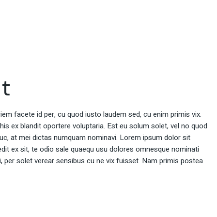
ut
rriem facete id per, cu quod iusto laudem sed, cu enim primis vix.
 his ex blandit oportere voluptaria. Est eu solum solet, vel no quod
uc, at mei dictas numquam nominavi. Lorem ipsum dolor sit
dit ex sit, te odio sale quaequ usu dolores omnesque nominati
ei, per solet verear sensibus cu ne vix fuisset. Nam primis postea