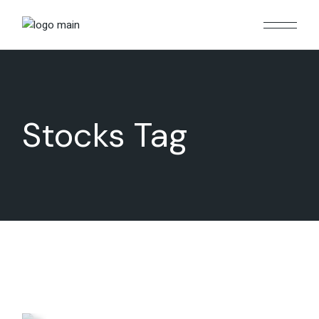
Skip
to
the
content
Stocks Tag