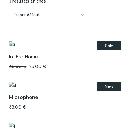
3 résultats affichés
Sale
In-Ear Basic
45,00
€
25,00
€
Le
Le
prix
prix
initial
actuel
était :
est :
45,00 €.
25,00 €.
New
Microphone
38,00
€