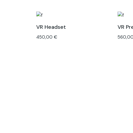
VR Headset
VR Pr
450,00
€
560,0