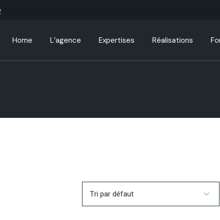
e
Home
L’agence
Expertises
Réalisations
Fo
Business Home
Qui sommes-nous ?
Site internet
Standard List
Pr
Seminar Home
Nos références
Identité visuelle
Gallery List
Sh
App Showcase
Notre processus
Création de contenu
List Layouts
Advisory Home
Nos tarifs
Single Types
Formations
Actualités
Business Strategy
Newsletter
Fullscreen Slider
Questions fréquentes
Coming Soon
Le groupe Studios Monin
Landing