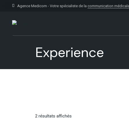
Skip
to
Agence Medicom - Votre spécialiste de la
communication médical
the
content
Experience
2 résultats affichés