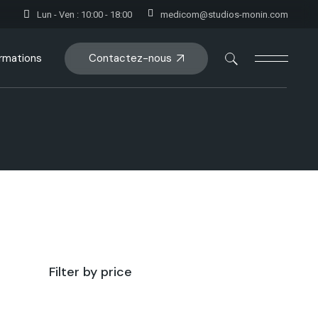
Lun - Ven : 10:00 - 18:00
medicom@studios-monin.com
Contactez-nous
rmations
oduct Single
op Pages
Filter by price