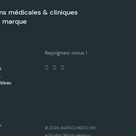
s médicales & cliniques
de marque
Rejoignez-nous !
u
,
ebleau
s
© 2026 AGENCE MEDICOM
a Studios Monin agency